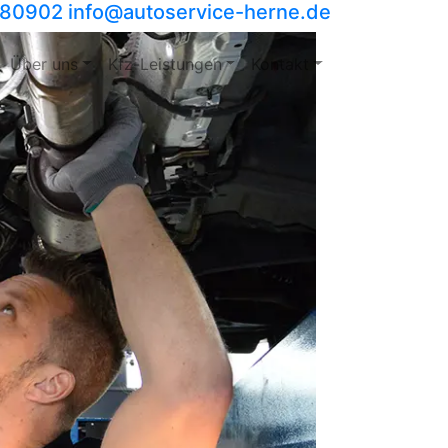
980902
info​@autoservice-herne.de
Über uns
Kfz-Leistungen
Kontakt