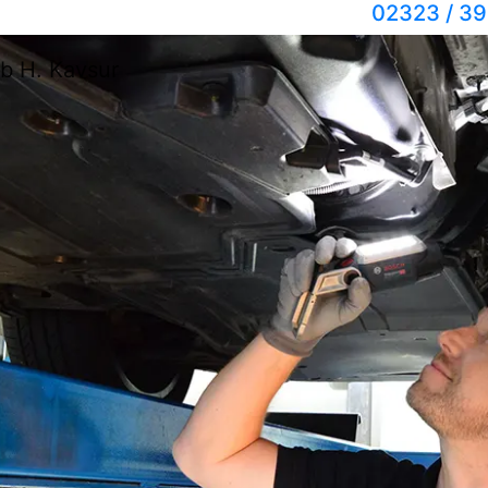
02323 / 3
b H. Kavsur