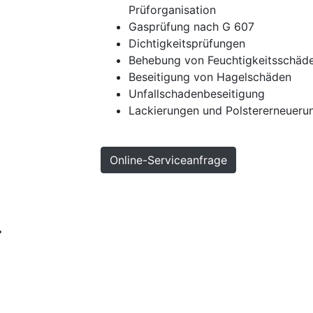
Prüforganisation
Gasprüfung nach G 607
Dichtigkeitsprüfungen
Behebung von Feuchtigkeitsschäd
Beseitigung von Hagelschäden
Unfallschadenbeseitigung
Lackierungen und Polstererneueru
Online-Serviceanfrage
Hoch
Kontakt
Impressum
Sitemap
Datenschu
.