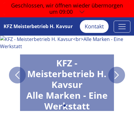
Geschlossen, wir öffnen wieder
übermorgen
um 09:00
Kontakt
KFZ Meisterbetrieb H. Kavsur
KFZ -
Meisterbetrieb H.
Kavsur
Alle Marken - Eine
Werkstatt