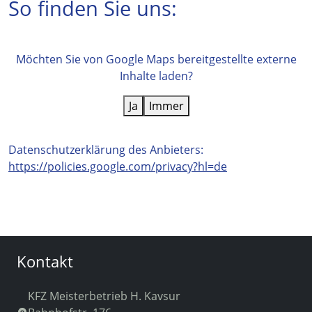
So finden Sie uns:
Möchten Sie von
Google Maps
bereitgestellte externe
Inhalte laden?
Ja
Immer
Datenschutzerklärung des Anbieters:
https://policies.google.com/privacy?hl=de
Kontakt
KFZ Meisterbetrieb H. Kavsur