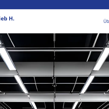
ieb H.
Üb