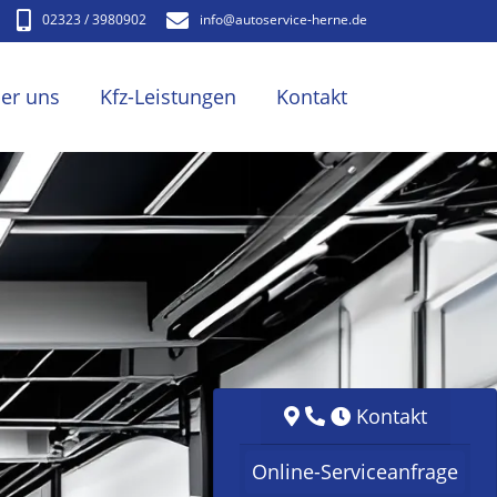
02323 / 3980902
info​@autoservice-herne.de
er uns
Kfz-Leistungen
Kontakt
Kontakt
Online-Serviceanfrage