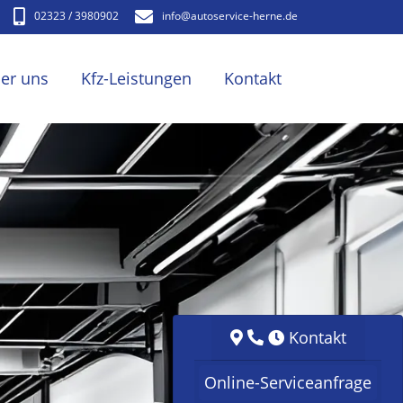
02323 / 3980902
info​@autoservice-herne.de
er uns
Kfz-Leistungen
Kontakt
Kontakt
Online-Serviceanfrage