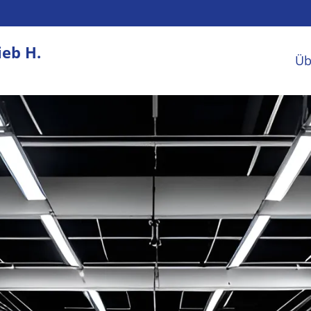
ieb H.
Üb